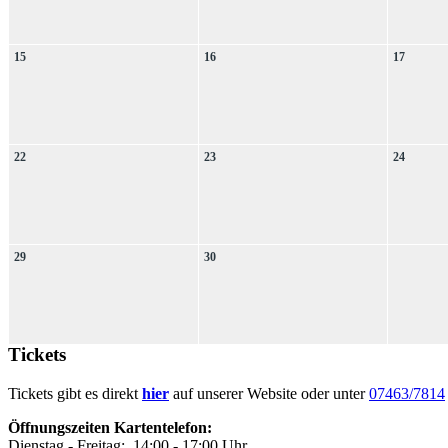
15
16
17
22
23
24
29
30
Tickets
Tickets gibt es direkt
hier
auf unserer Website oder unter
07463/7814
Öffnungszeiten Kartentelefon:
Dienstag - Freitag: 14:00 - 17:00 Uhr