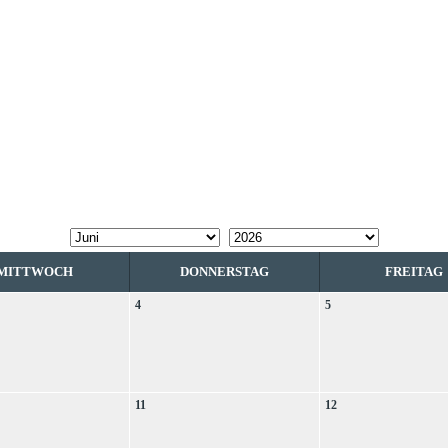
MITTWOCH
DONNERSTAG
FREITAG
4
5
11
12