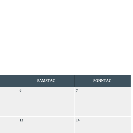
SAMSTAG
SONNTAG
6
7
13
14