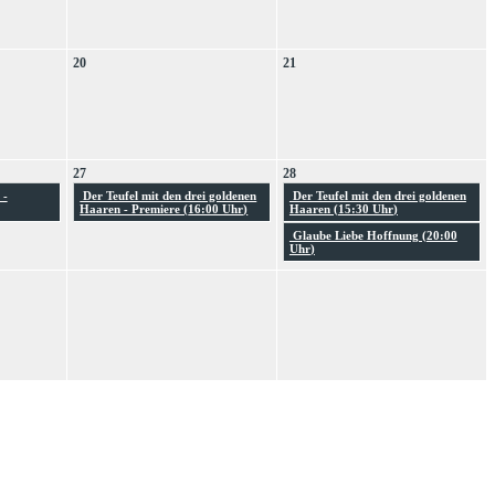
20
21
27
28
 -
Der Teufel mit den drei goldenen
Der Teufel mit den drei goldenen
Haaren - Premiere (
16:00 Uhr
)
Haaren (
15:30 Uhr
)
Glaube Liebe Hoffnung (
20:00
Uhr
)