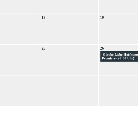
18
19
25
26
Glaube Liebe Hoffnung
Premiere (
20:30 Uhr
)