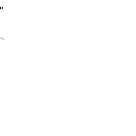
en.
.V.