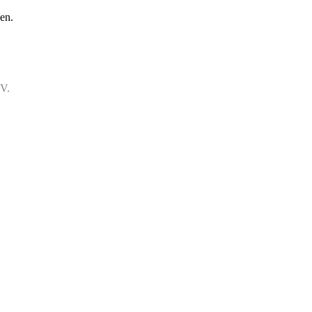
en.
.V.