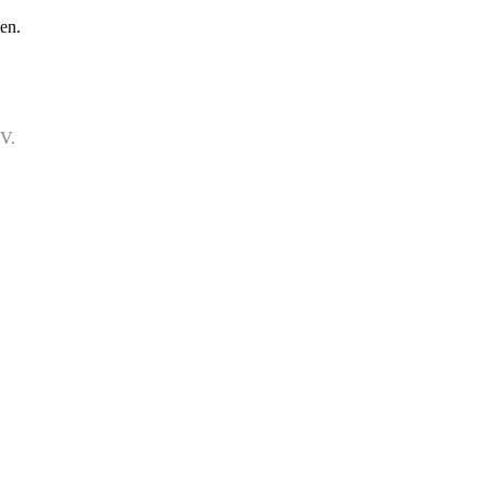
en.
.V.